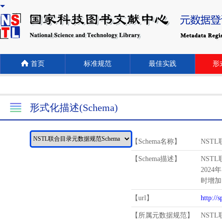
首页
标准规范
最佳实践
形式
形式化描述(Schema)
【Schema名称】
NST
【Schema描述】
NST
2024
时增加
【url】
http://
【所属元数据规范】
NST