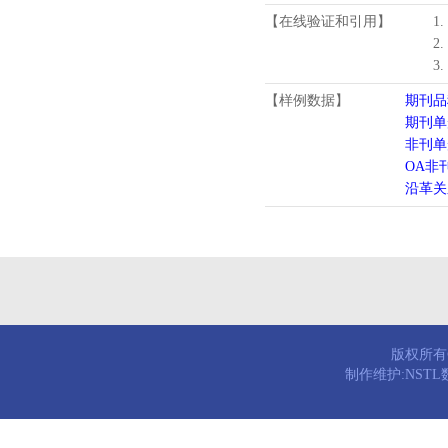
【在线验证和引用】
1
2
3
【样例数据】
期刊品
期刊单
非刊单
OA非
沿革关
版权所有© 
制作维护:NST