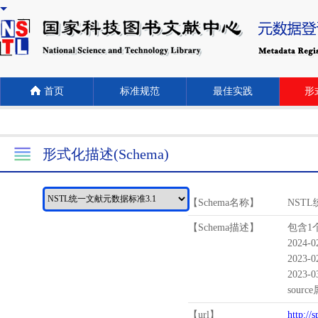
首页
标准规范
最佳实践
形式
形式化描述(Schema)
【Schema名称】
NST
【Schema描述】
包含1个
2024-
2023-
2023-
sour
【url】
http://