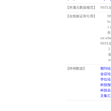
【所属元数据规范】
NST
【在线验证和引用】
N
Schema
1.
在待验证的
xsi:sc
NST
2.
如需引
schema
【样例数据】
期刊论
会议论
学位论
科技报
科技丛
文集汇