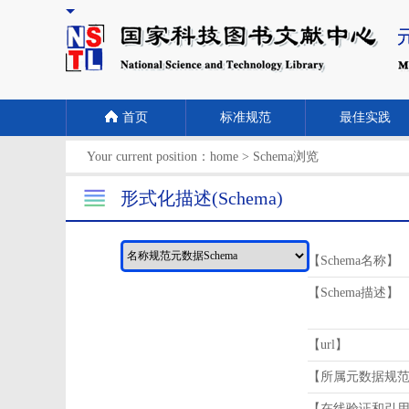
首页
标准规范
最佳实践
Your current position：
home
>
Schema浏览
形式化描述(Schema)
【Schema名称】
【Schema描述】
【url】
【所属元数据规
【在线验证和引