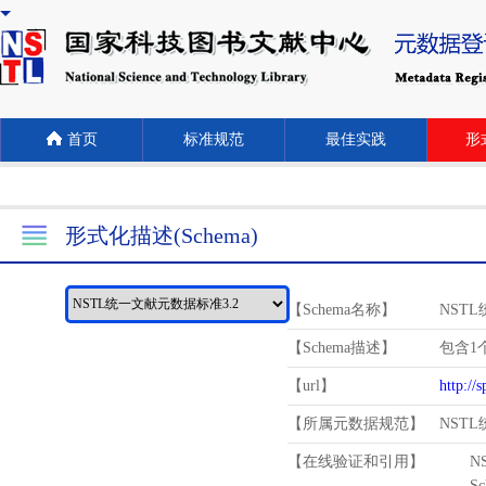
首页
标准规范
最佳实践
形式
形式化描述(Schema)
【Schema名称】
NST
【Schema描述】
包含1个
【url】
http://
【所属元数据规范】
NST
【在线验证和引用】
N
Schema