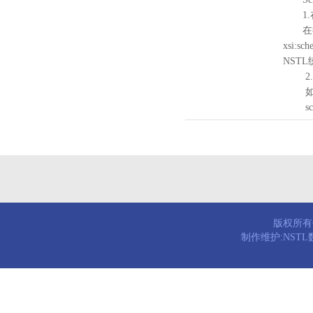
1.
在待验证的
xsi:sc
NST
2.
如需引
schema
版权所有© 
制作维护:NST