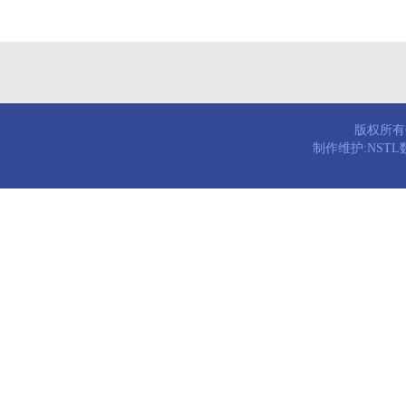
版权所有© 
制作维护:NST