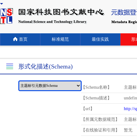
首页
标准规范
最佳实践
形式
形式化描述(Schema)
【Schema名称】
主题标
【Schema描述】
undefi
【url】
http://
【所属元数据规范】
主题标
【在线验证和引用】
暂无