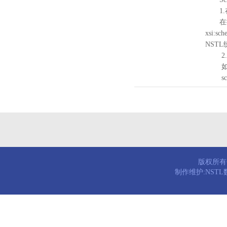
1.
在待验证的
xsi:sc
NST
2.
如需引
schema
版权所有© 
制作维护:NST