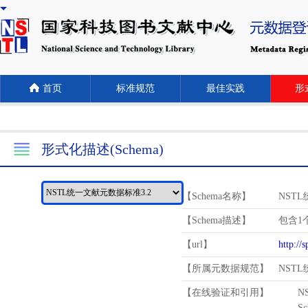
首页
标准规范
最佳实践
形式
形式化描述(Schema)
【Schema名称】
NST
【Schema描述】
包含1个
【url】
http://
【所属元数据规范】
NST
【在线验证和引用】
N
Schema