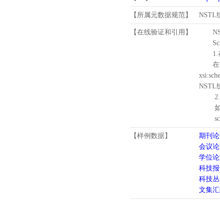
【所属元数据规范】
NST
【在线验证和引用】
N
Schema
1.
在待验证的
xsi:sc
NST
2.
如需引
schema
【样例数据】
期刊论
会议论
学位论
科技报
科技丛
文集汇