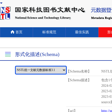
首页
标准规范
最佳实践
形式
形式化描述(Schema)
【Schema名称】
NST
【Schema描述】
包含1个
2024-
2023-
2023-
sour
【url】
http://