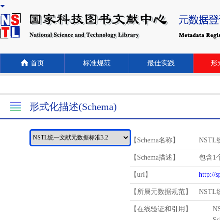
首页
标准规范
最佳实践
形式
形式化描述(Schema)
【Schema名称】
NST
【Schema描述】
包含1个
【url】
http://
【所属元数据规范】
NST
【在线验证和引用】
N
Schema