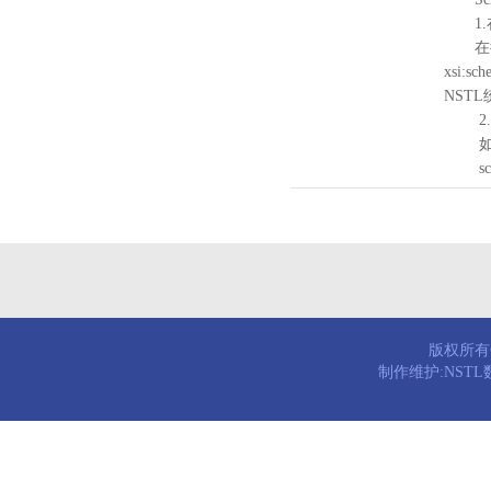
1.
在待验证的
xsi:sc
NST
2.
如需引
schema
版权所有© 
制作维护:NST