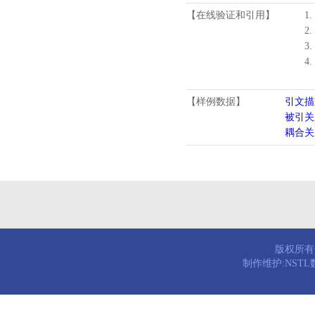
【在线验证和引用】
1.
2.
3.
4
【样例数据】
引文描
被引关
耦合关
版权所有© 
制作维护:NST