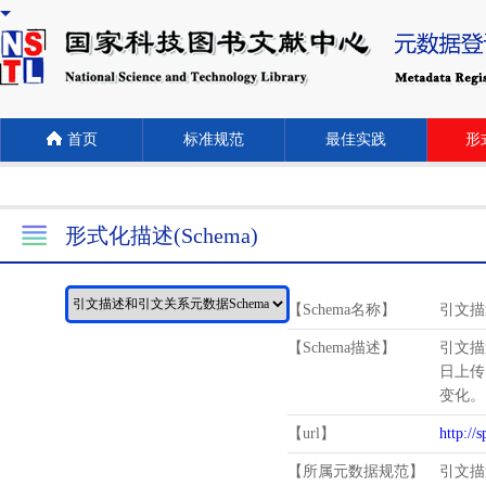
首页
标准规范
最佳实践
形式
形式化描述(Schema)
【Schema名称】
引文描
【Schema描述】
引文描
日上传
变化。
【url】
http://
【所属元数据规范】
引文描