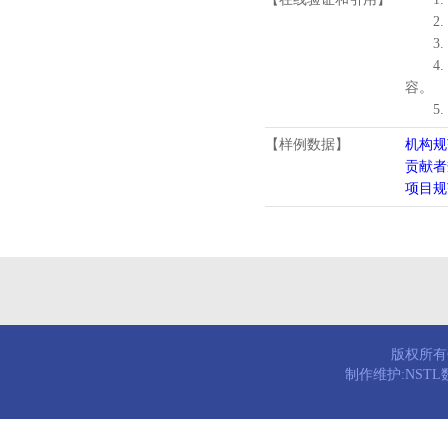
2.
3.
4
容。
5
【样例数据】
机构规
贡献者
项目规
版权所有© 
制作维护:NST