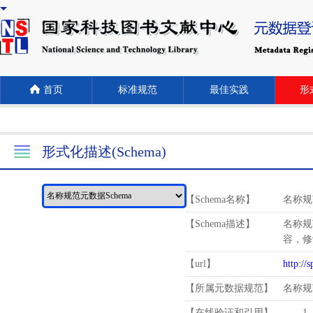
首页
标准规范
最佳实践
形式
形式化描述(Schema)
【Schema名称】
名称规
【Schema描述】
名称规
容，修
【url】
http://
【所属元数据规范】
名称规
【在线验证和引用】
1.