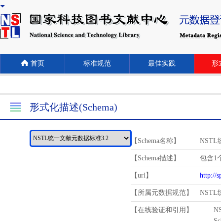
首页
标准规范
最佳实践
形式
形式化描述(Schema)
【Schema名称】
NST
【Schema描述】
包含1个
【url】
http://
【所属元数据规范】
NST
【在线验证和引用】
N
Schema