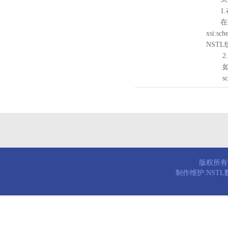
1.
在待验证的
xsi:sc
NST
2.
如需引
schema
版权所有© 
制作维护:NST