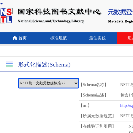
首页
标准规范
最佳实践
形式
形式化描述(Schema)
【Schema名称】
NST
【Schema描述】
包含1个
【url】
http://
【所属元数据规范】
NST
【在线验证和引用】
N
Schema