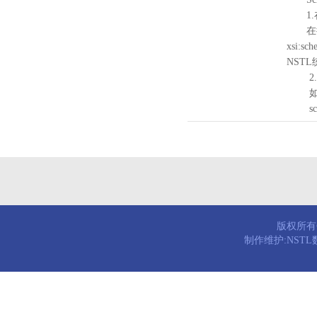
1.
在待验证的
xsi:sc
NST
2.
如需引
schema
版权所有© 
制作维护:NST