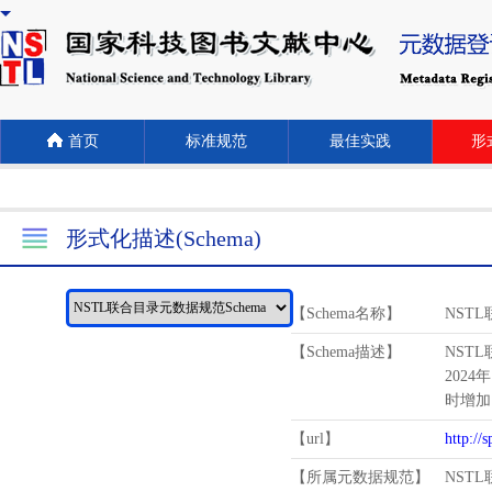
首页
标准规范
最佳实践
形式
形式化描述(Schema)
【Schema名称】
NST
【Schema描述】
NST
2024
时增加
【url】
http://
【所属元数据规范】
NST