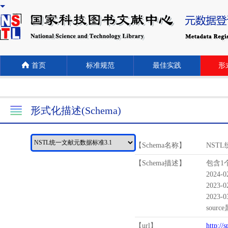
首页
标准规范
最佳实践
形式
形式化描述(Schema)
【Schema名称】
NST
【Schema描述】
包含1个
2024-
2023-
2023-
sour
【url】
http://