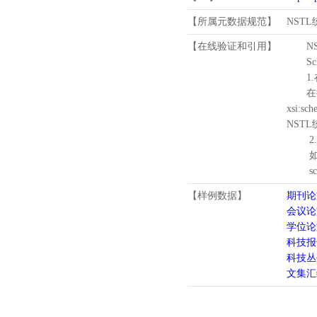
【所属元数据规范】
NST
【在线验证和引用】
N
Schema
1.
在待验证的
xsi:sc
NST
2.
如需引
schema
【样例数据】
期刊论
会议论
学位论
科技报
科技丛
文集汇