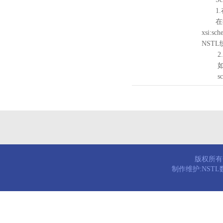
1.
在待验证的
xsi:sc
NST
2.
如需引
schema
版权所有© 
制作维护:NST