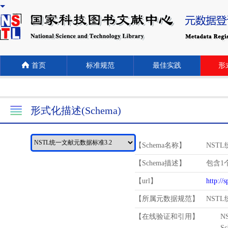
首页
标准规范
最佳实践
形式
形式化描述(Schema)
【Schema名称】
NST
【Schema描述】
包含1个
【url】
http://
【所属元数据规范】
NST
【在线验证和引用】
N
Schema