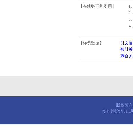
【在线验证和引用】
1.
2.
3.
4
【样例数据】
引文描
被引关
耦合关
版权所有© 
制作维护:NST