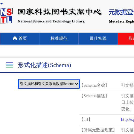
首页
标准规范
最佳实践
形式
形式化描述(Schema)
【Schema名称】
引文描
【Schema描述】
引文描
日上传
变化。
【url】
http://
【所属元数据规范】
引文描