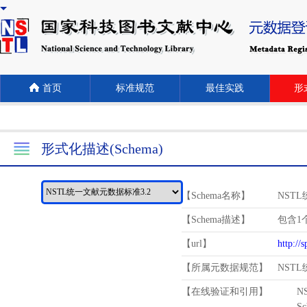
首页
标准规范
最佳实践
形式
形式化描述(Schema)
【Schema名称】
NST
【Schema描述】
包含1个
【url】
http://
【所属元数据规范】
NST
【在线验证和引用】
N
Schema