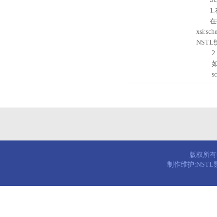
1.
在待验证的
xsi:sc
NST
2.
如需引
schema
版权所有© 
制作维护:NST