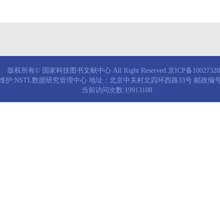
版权所有© 国家科技图书文献中心 All Right Reserved.京ICP备1002732
维护:NSTL数据研究管理中心 地址：北京中关村北四环西路33号 邮政编号：
当前访问次数:19913108