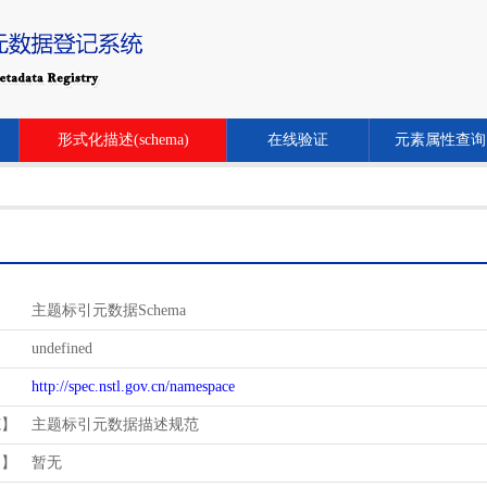
形式化描述(schema)
在线验证
元素属性查询
主题标引元数据Schema
undefined
http://spec.nstl.gov.cn/namespace
范】
主题标引元数据描述规范
用】
暂无