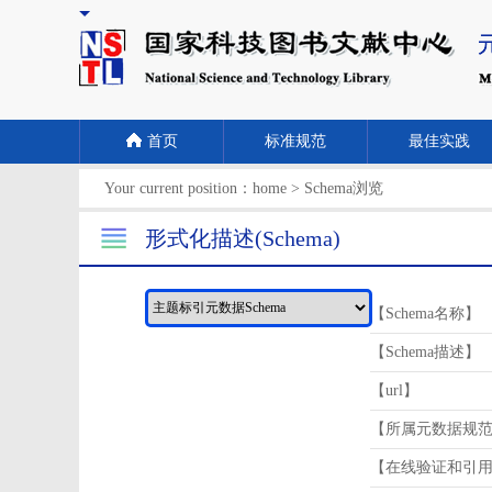
首页
标准规范
最佳实践
Your current position：
home
>
Schema浏览
形式化描述(Schema)
【Schema名称】
【Schema描述】
【url】
【所属元数据规
【在线验证和引