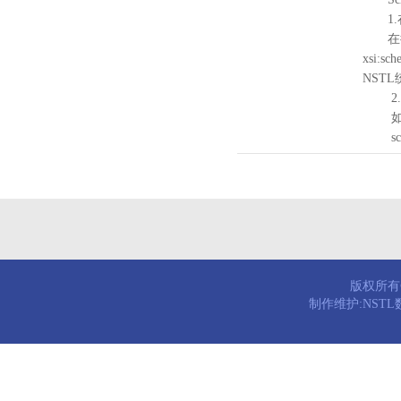
1.
在待验证的
xsi:sc
NST
2.
如需引
schema
版权所有© 
制作维护:NST