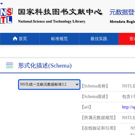
首页
标准规范
最佳实践
形式
形式化描述(Schema)
【Schema名称】
NST
【Schema描述】
包含1个
【url】
http://
【所属元数据规范】
NST
【在线验证和引用】
N
Schema