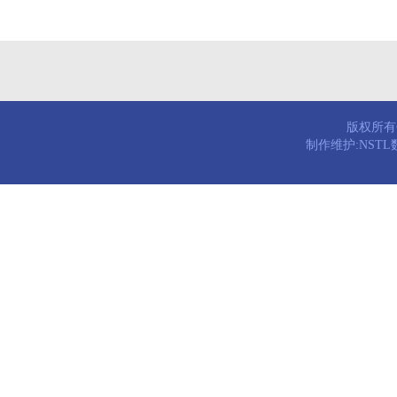
版权所有© 
制作维护:NST