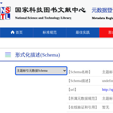
首页
标准规范
最佳实践
形式
形式化描述(Schema)
【Schema名称】
主题标
【Schema描述】
undefi
【url】
http://
【所属元数据规范】
主题标
【在线验证和引用】
暂无