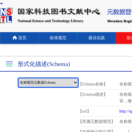
首页
标准规范
最佳实践
形式
形式化描述(Schema)
【Schema名称】
名称规
【Schema描述】
名称规
容，修
【url】
http://
【所属元数据规范】
名称规
【在线验证和引用】
1.