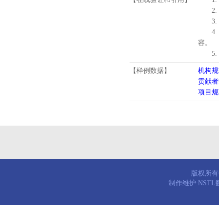
2.
3.
4
容。
5
【样例数据】
机构规
贡献者
项目规
版权所有© 
制作维护:NST