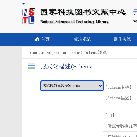
首页
标准规范
最佳实践
Your current position：
home
>
Schema浏览
形式化描述(Schema)
【Schema名称】
【Schema描述】
【url】
【所属元数据规
【在线验证和引