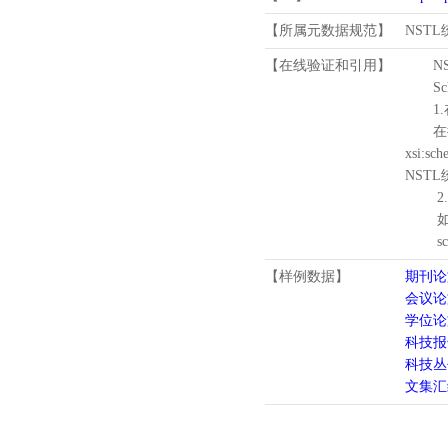
【所属元数据规范】
NST
【在线验证和引用】
N
Schema
1.
在待验证的
xsi:sc
NST
2.
如需引
schema
【样例数据】
期刊论
会议论
学位论
科技报
科技丛
文集汇