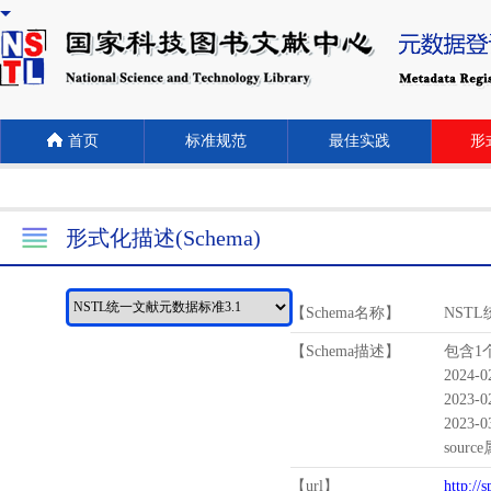
首页
标准规范
最佳实践
形式
形式化描述(Schema)
【Schema名称】
NST
【Schema描述】
包含1个
2024-
2023-
2023-
sour
【url】
http://