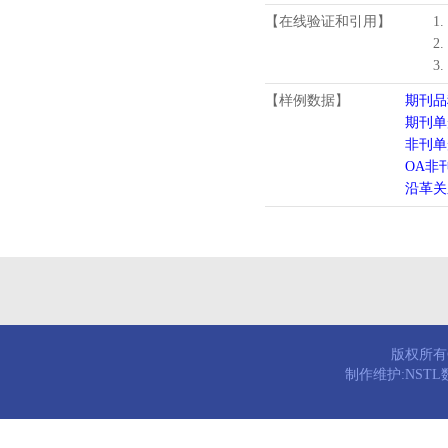
【在线验证和引用】
1
2
3
【样例数据】
期刊品
期刊单
非刊单
OA非
沿革关
版权所有© 
制作维护:NST