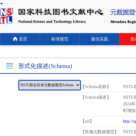
首页
标准规范
最佳实践
形式
形式化描述(Schema)
【Schema名称】
NST
【Schema描述】
NST
2024
时增加
【url】
http://
【所属元数据规范】
NST