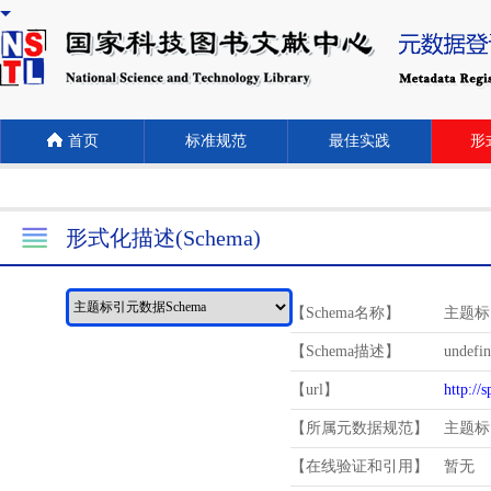
首页
标准规范
最佳实践
形式
形式化描述(Schema)
【Schema名称】
主题标
【Schema描述】
undefi
【url】
http://
【所属元数据规范】
主题标
【在线验证和引用】
暂无