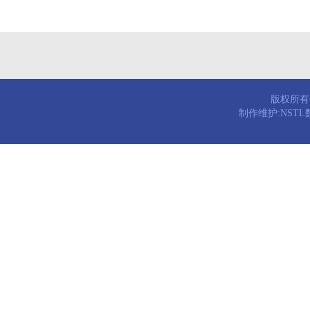
版权所有© 
制作维护:NST