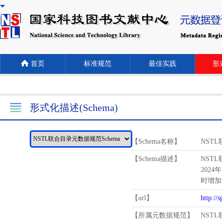
首页
标准规范
最佳实践
形式
形式化描述(Schema)
【Schema名称】
NST
【Schema描述】
NST
2024
时增加
【url】
http://
【所属元数据规范】
NST