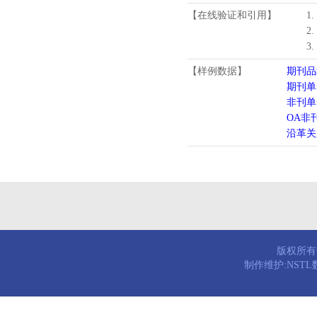
【在线验证和引用】
1
2
3
【样例数据】
期刊品
期刊单
非刊单
OA非
沿革关
版权所有© 
制作维护:NST