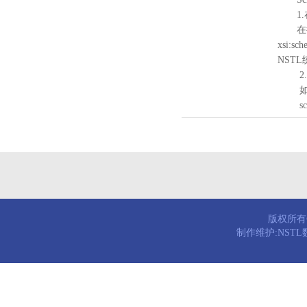
1.
在待验证的
xsi:sc
NST
2.
如需引
schema
版权所有© 
制作维护:NST