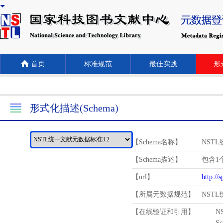
首页
标准规范
最佳实践
形式
形式化描述(Schema)
【Schema名称】
NST
【Schema描述】
包含1个
【url】
http://
【所属元数据规范】
NST
【在线验证和引用】
N
Schema