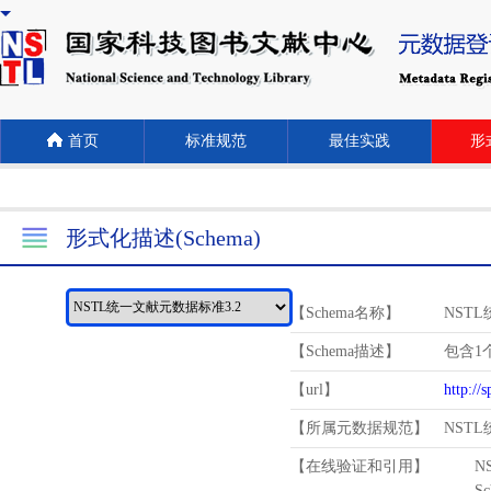
首页
标准规范
最佳实践
形式
形式化描述(Schema)
【Schema名称】
NST
【Schema描述】
包含1个
【url】
http://
【所属元数据规范】
NST
【在线验证和引用】
N
Schema