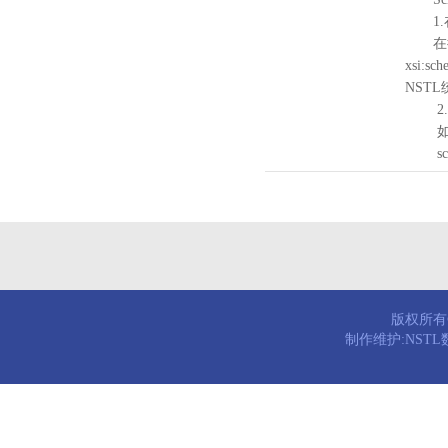
1.
在待验证的
xsi:sc
NST
2.
如需引
schema
版权所有© 
制作维护:NST