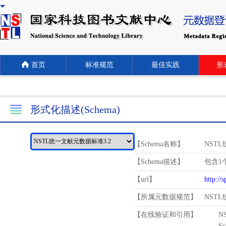
首页
标准规范
最佳实践
形式
形式化描述(Schema)
【Schema名称】
NST
【Schema描述】
包含1个
【url】
http://
【所属元数据规范】
NST
【在线验证和引用】
N
Schema