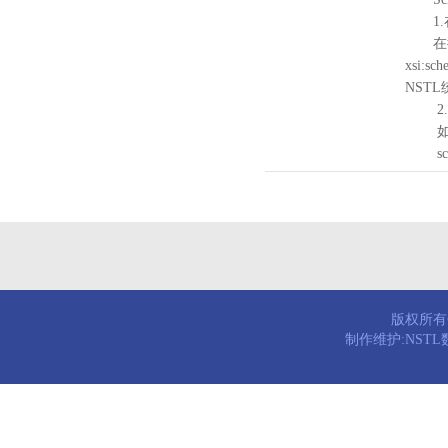
1.
在待验证的
xsi:sc
NST
2.
如需引
schema
版权所有© 
制作维护:NST