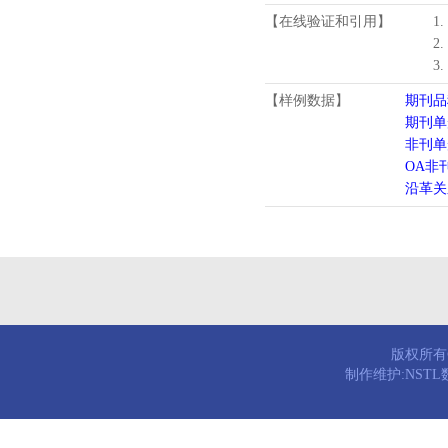
【在线验证和引用】
1
2
3
【样例数据】
期刊品
期刊单
非刊单
OA非
沿革关
版权所有© 
制作维护:NST