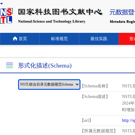
首页
标准规范
最佳实践
形式
形式化描述(Schema)
【Schema名称】
NST
【Schema描述】
NST
2024
时增加
【url】
http://
【所属元数据规范】
NST