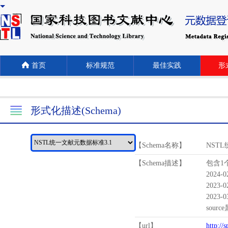
首页
标准规范
最佳实践
形式
形式化描述(Schema)
【Schema名称】
NST
【Schema描述】
包含1个
2024-
2023-
2023-
sour
【url】
http://