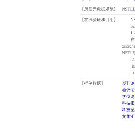
【所属元数据规范】
NST
【在线验证和引用】
N
Schema
1.
在待验证的
xsi:sc
NST
2.
如需引
schema
【样例数据】
期刊论
会议论
学位论
科技报
科技丛
文集汇