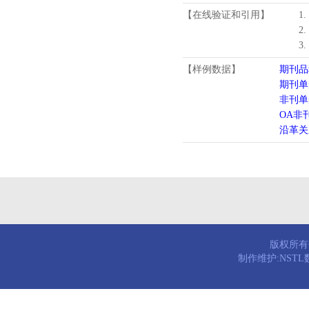
【在线验证和引用】
1
2
3
【样例数据】
期刊品
期刊单
非刊单
OA非
沿革关
版权所有© 
制作维护:NST