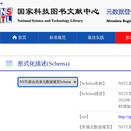
首页
标准规范
最佳实践
形式
形式化描述(Schema)
【Schema名称】
NST
【Schema描述】
NST
2024
时增加
【url】
http://
【所属元数据规范】
NST