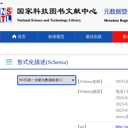
首页
标准规范
最佳实践
形式
形式化描述(Schema)
【Schema名称】
NST
【Schema描述】
包含1个
2024-
2023-
2023-
sour
【url】
http://