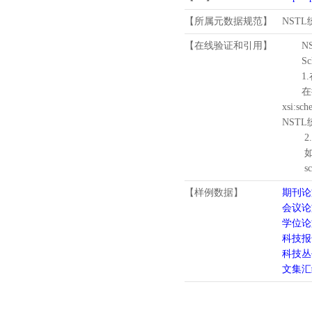
【所属元数据规范】
NST
【在线验证和引用】
N
Schema
1.
在待验证的
xsi:sc
NST
2.
如需引
schema
【样例数据】
期刊论
会议论
学位论
科技报
科技丛
文集汇