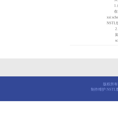
1.
在待验证的
xsi:sc
NST
2.
如需引
schema
版权所有© 
制作维护:NST