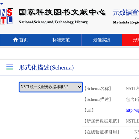
首页
标准规范
最佳实践
形式
形式化描述(Schema)
【Schema名称】
NST
【Schema描述】
包含1个
【url】
http://
【所属元数据规范】
NST
【在线验证和引用】
N
Schema