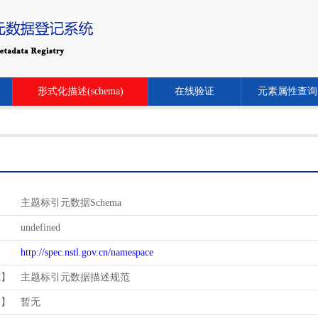
形式化描述(schema)
在线验证
元素属性查询
主题标引元数据Schema
undefined
http://spec.nstl.gov.cn/namespace
范】
主题标引元数据描述规范
用】
暂无