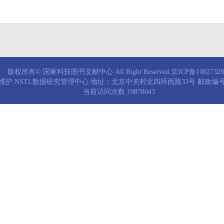
版权所有© 国家科技图书文献中心 All Right Reserved.京ICP备1002732
维护:NSTL数据研究管理中心 地址：北京中关村北四环西路33号 邮政编号：
当前访问次数:19878043