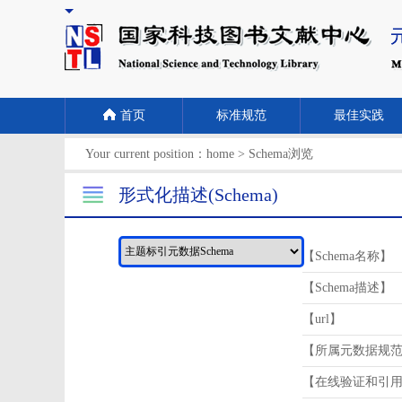
首页
标准规范
最佳实践
Your current position：
home
>
Schema浏览
形式化描述(Schema)
【Schema名称】
【Schema描述】
【url】
【所属元数据规
【在线验证和引