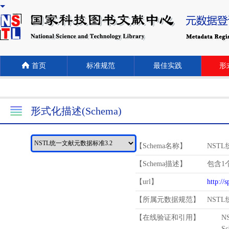
首页
标准规范
最佳实践
形式
形式化描述(Schema)
【Schema名称】
NST
【Schema描述】
包含1个
【url】
http://
【所属元数据规范】
NST
【在线验证和引用】
N
Schema