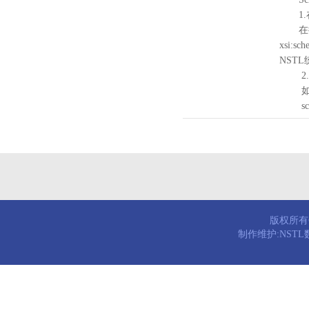
1.
在待验证的
xsi:sc
NST
2.
如需引
schema
版权所有© 
制作维护:NST