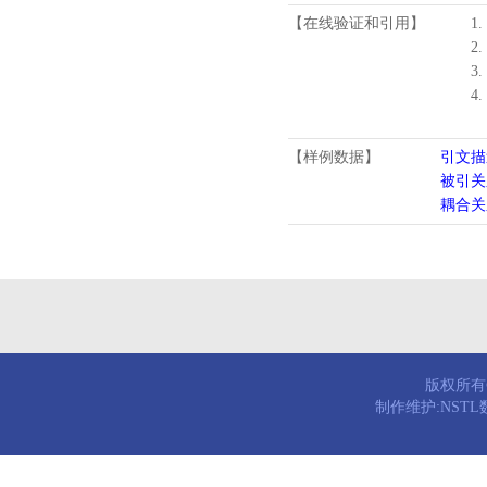
【在线验证和引用】
1.
2.
3.
4
【样例数据】
引文描
被引关
耦合关
版权所有© 
制作维护:NST