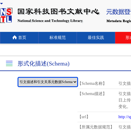
首页
标准规范
最佳实践
形式
形式化描述(Schema)
【Schema名称】
引文描
【Schema描述】
引文描
日上传
变化。
【url】
http://
【所属元数据规范】
引文描