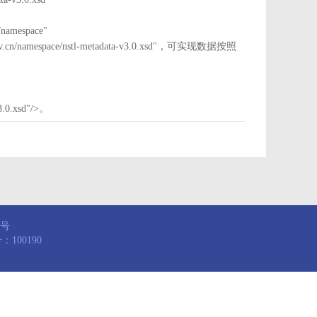
mespace"
nstl.gov.cn/namespace/nstl-metadata-v3.0.xsd"，可实现数据按照
3.0.xsd"/>。
8号
100190