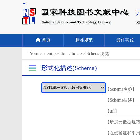
首页
标准规范
最佳实践
Your current position：
home
>
Schema浏览
形式化描述(Schema)
【Schema名称】
【Schema描述】
【url】
【所属元数据规
【在线验证和引