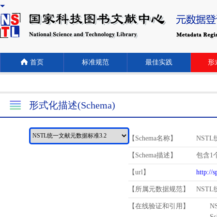
首页
标准规范
最佳实践
形式
形式化描述(Schema)
【Schema名称】
NST
【Schema描述】
包含1个
【url】
http://
【所属元数据规范】
NST
【在线验证和引用】
N
Schema