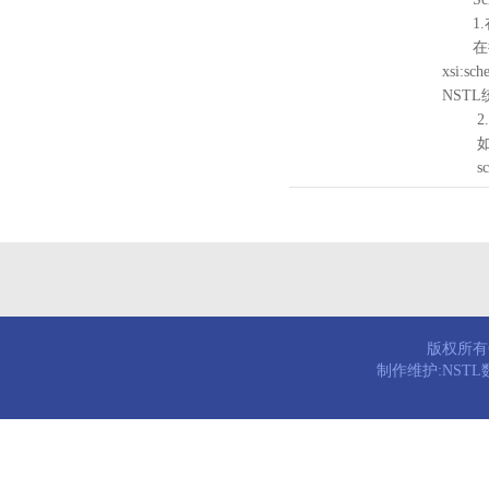
1.
在待验证的
xsi:sc
NST
2.
如需引
schema
版权所有© 
制作维护:NST