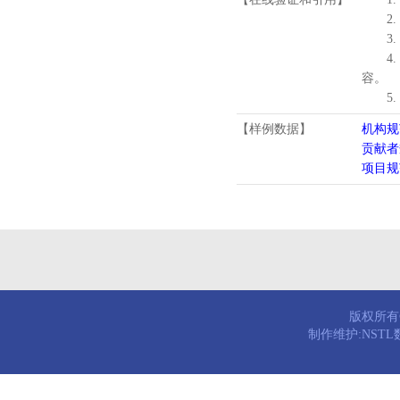
2.
3.
4
容。
5
【样例数据】
机构规
贡献者
项目规
版权所有© 
制作维护:NST