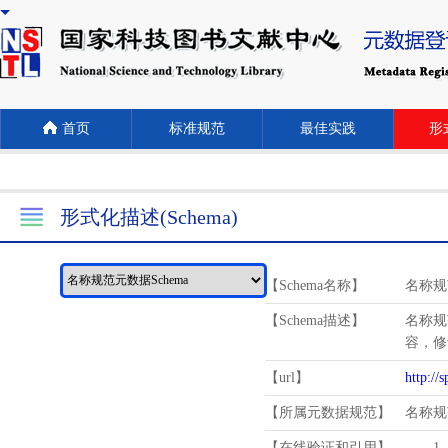
首页
标准规范
最佳实践
形式
形式化描述(Schema)
【Schema名称】
名称规
【Schema描述】
名称规
容，修
【url】
http://
【所属元数据规范】
名称规
【在线验证和引用】
1.