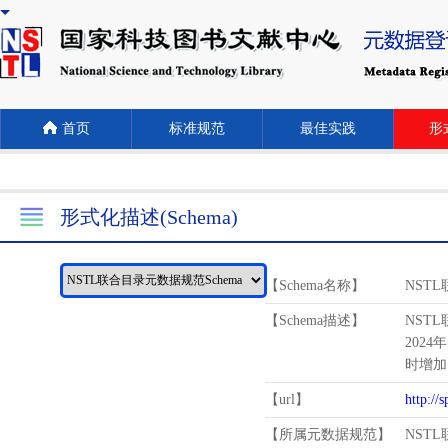
首页
标准规范
最佳实践
形式
形式化描述(Schema)
【Schema名称】
NST
【Schema描述】
NST
2024
时增加
【url】
http://
【所属元数据规范】
NST