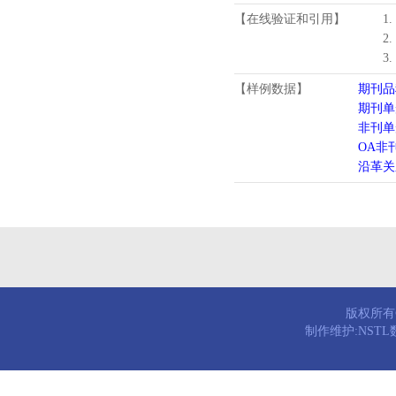
【在线验证和引用】
1
2
3
【样例数据】
期刊品
期刊单
非刊单
OA非
沿革关
版权所有© 
制作维护:NST