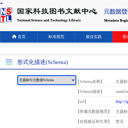
首页
标准规范
最佳实践
形式
形式化描述(Schema)
【Schema名称】
主题标
【Schema描述】
undefi
【url】
http://
【所属元数据规范】
主题标
【在线验证和引用】
暂无