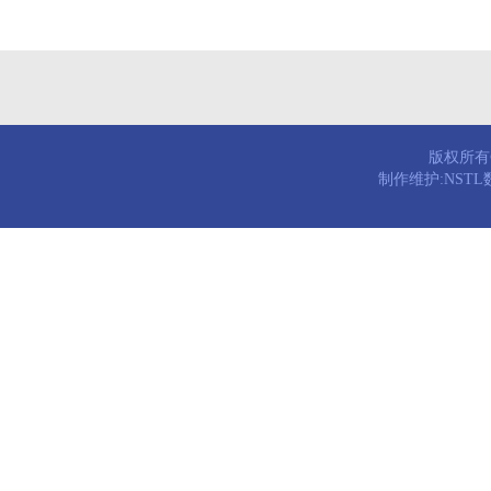
版权所有© 
制作维护:NST