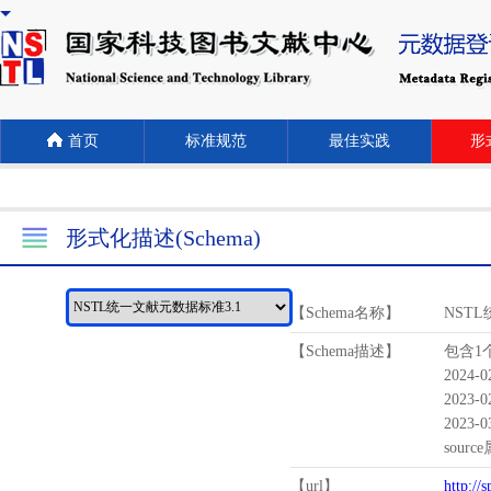
首页
标准规范
最佳实践
形式
形式化描述(Schema)
【Schema名称】
NST
【Schema描述】
包含1个
2024-
2023-
2023-
sour
【url】
http://