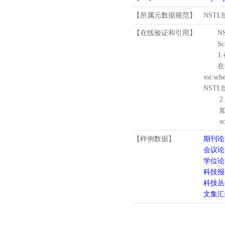
【所属元数据规范】
NST
【在线验证和引用】
N
Schema
1.
在待验证的
xsi:sc
NST
2.
如需引
schema
【样例数据】
期刊论
会议论
学位论
科技报
科技丛
文集汇