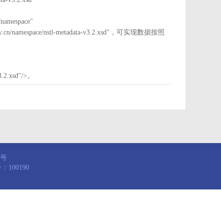
mespace"
nstl.gov.cn/namespace/nstl-metadata-v3.2.xsd"，可实现数据按照
3.2.xsd"/>。
8号
100190