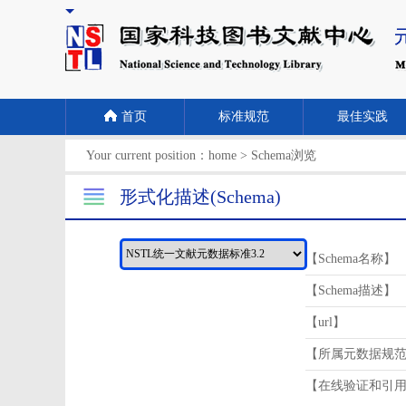
首页
标准规范
最佳实践
Your current position：
home
>
Schema浏览
形式化描述(Schema)
【Schema名称】
【Schema描述】
【url】
【所属元数据规
【在线验证和引