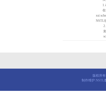
1.
在待验证的
xsi:sc
NST
2.
如需引
schema
版权所有© 
制作维护:NST