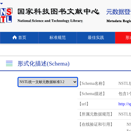
首页
标准规范
最佳实践
形式
形式化描述(Schema)
【Schema名称】
NST
【Schema描述】
包含1个
【url】
http://
【所属元数据规范】
NST
【在线验证和引用】
N
Schema