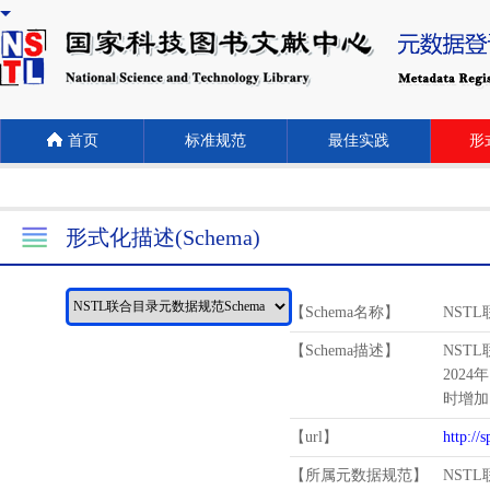
首页
标准规范
最佳实践
形式
形式化描述(Schema)
【Schema名称】
NST
【Schema描述】
NST
2024
时增加
【url】
http://
【所属元数据规范】
NST