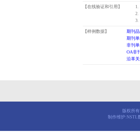
【在线验证和引用】
1
2
3
【样例数据】
期刊品
期刊单
非刊单
OA非
沿革关
版权所有© 
制作维护:NST