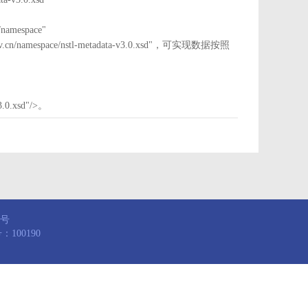
mespace"
nstl.gov.cn/namespace/nstl-metadata-v3.0.xsd"，可实现数据按照
3.0.xsd"/>。
8号
100190