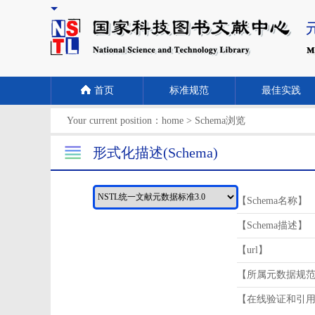
首页
标准规范
最佳实践
Your current position：
home
>
Schema浏览
形式化描述(Schema)
【Schema名称】
【Schema描述】
【url】
【所属元数据规
【在线验证和引