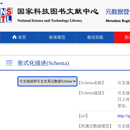
首页
标准规范
最佳实践
形式
形式化描述(Schema)
【Schema名称】
引文描
【Schema描述】
引文描
日上传
变化。
【url】
http://
【所属元数据规范】
引文描