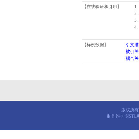
【在线验证和引用】
1.
2.
3.
4
【样例数据】
引文描
被引关
耦合关
版权所有© 
制作维护:NST