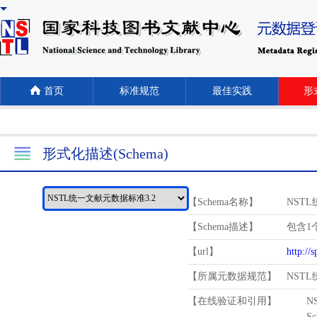
首页
标准规范
最佳实践
形式
形式化描述(Schema)
【Schema名称】
NST
【Schema描述】
包含1个
【url】
http://
【所属元数据规范】
NST
【在线验证和引用】
N
Schema