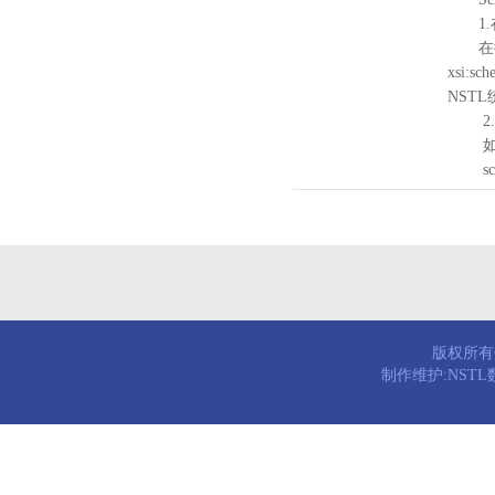
1.
在待验证的
xsi:sc
NST
2.
如需引
schema
版权所有© 
制作维护:NST