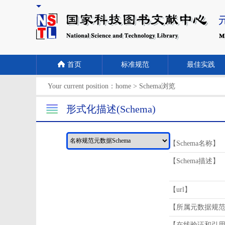
首页
标准规范
最佳实践
Your current position：
home
>
Schema浏览
形式化描述(Schema)
【Schema名称】
【Schema描述】
【url】
【所属元数据规
【在线验证和引